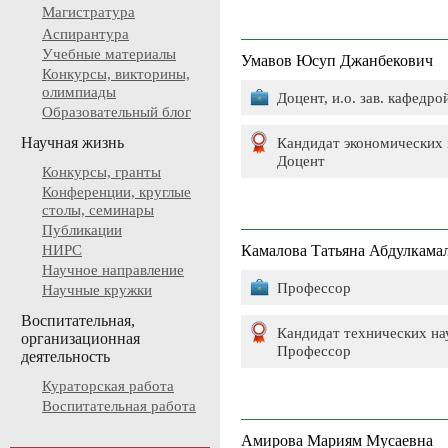
Магистратура
Аспирантура
Учебные материалы
Умавов Юсуп Джанбекович
Конкурсы, викторины,
олимпиады
Доцент, и.о. зав. кафедро
Образовательный блог
Научная жизнь
Кандидат экономических 
Доцент
Конкурсы, гранты
Конференции, круглые
столы, семинары
Публикации
НИРС
Камалова Татьяна Абдулкама
Научное направление
Профессор
Научные кружки
Воспитательная,
Кандидат технических на
организационная
Профессор
деятельность
Кураторская работа
Воспитательная работа
Амирова Мариям Мусаевна