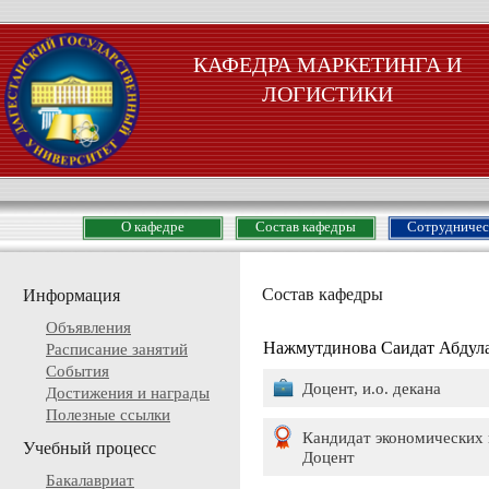
КАФЕДРА МАРКЕТИНГА И
ЛОГИСТИКИ
О кафедре
Состав кафедры
Сотрудничес
Состав кафедры
Информация
Объявления
Нажмутдинова Саидат Абдул
Расписание занятий
События
Доцент, и.о. декана
Достижения и награды
Полезные ссылки
Кандидат экономических 
Учебный процесс
Доцент
Бакалавриат