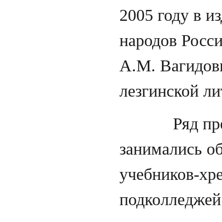
2005 году в и
народов Росс
А.М. Вагидовы
лезгинской ли
Ряд препода
занимались о
учебников-хр
подколледжей