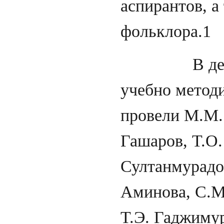
аспирантов, а
фольклора.1
В деле сос
учебно метод
провели М.М. 
Гашаров, Т.О.
Султанмурадо
Аминова, С.М.
Т.Э. Гаджиму