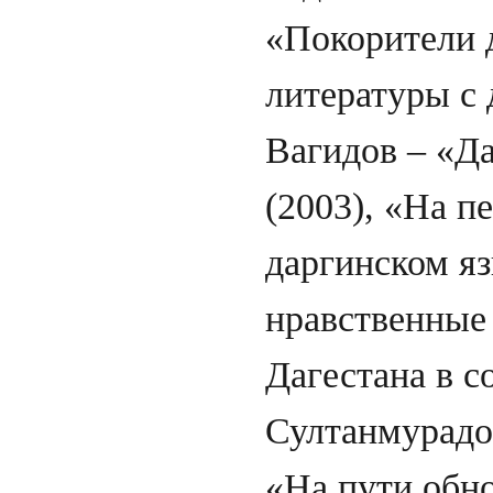
«Покорители 
литературы с 
Вагидов – «Да
(2003), «На п
даргинском я
нравственные
Дагестана в с
Султанмурадо
«На пути обно