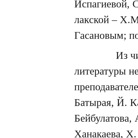
Испагиевой, 
лакской – Х.М
Гасановым; по
Из числа и
литературы н
преподавателе
Батырая, Й. К
Бейбулатова, 
Ханакаева, Х.