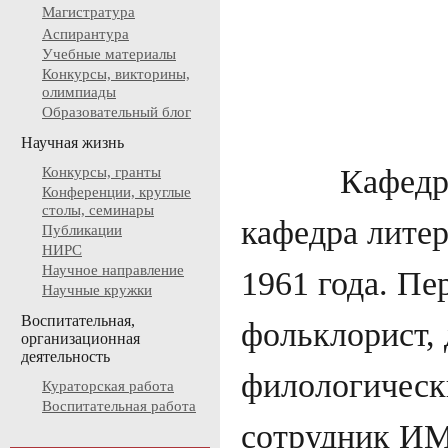
Магистратура
Аспирантура
Учебные материалы
Конкурсы, викторины,
олимпиады
Образовательный блог
Научная жизнь
Кафедра лит
Конкурсы, гранты
Конференции, круглые
столы, семинары
кафедра литер
Публикации
НИРС
Научное направление
1961 года. Пе
Научные кружки
Воспитательная,
фольклорист, 
организационная
деятельность
филологическ
Кураторская работа
Воспитательная работа
сотрудник ИМ