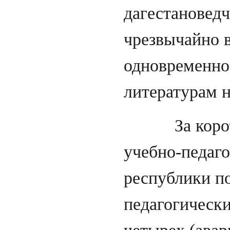
дагестановедч
чрезвычайно 
одновременно
литературам н
За короткое
учебно-педаг
республики п
педагогически
четырех (авар