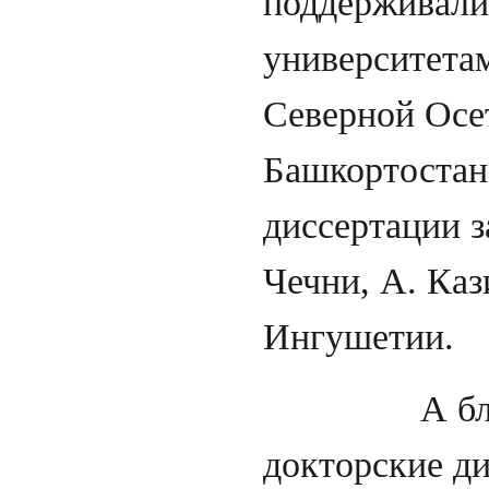
поддерживали
университета
Северной Осет
Башкортостан
диссертации з
Чечни, А. Каз
Ингуш
А благодар
докторские ди