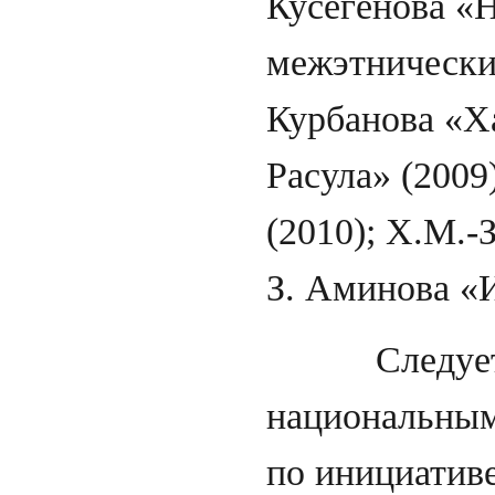
Кусегенова «
межэтнически
Курбанова «Х
Расула» (2009
(2010); Х.М.-
З. Аминова «И
Следует отм
национальным
по инициатив