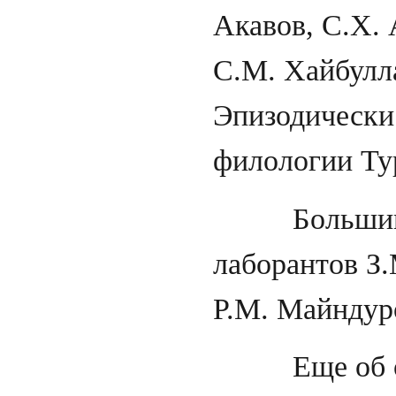
Акавов, С.Х. 
С.М. Хайбулл
Эпизодически
филологии Ту
Большим под
лаборантов З.
Р.М. Майндур
Еще об одно