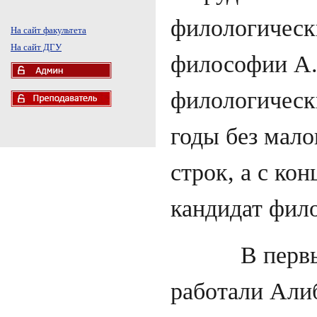
филологически
На сайт факультета
На сайт ДГУ
философии А.Г
филологически
годы без мало
строк, а с ко
кандидат фил
В первые де
работали Алиб