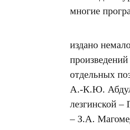
многие прогр
За истекш
издано немало
произведений
отдельных по
А.-К.Ю. Абду
лезгинской – 
– З.А. Магоме