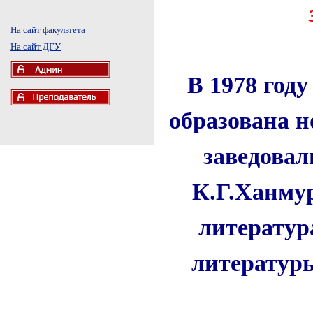
На сайт факультета
На сайт ДГУ
В 1978 год
образована н
заведовал
К.Г.Ханму
литератур
литературы