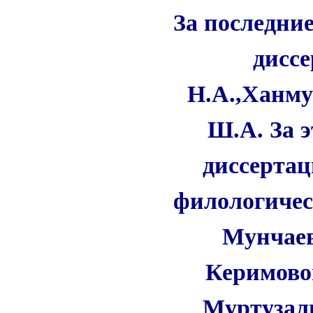
За последни
дисс
Н.А.,Ханму
Ш.А. За 
диссерта
филологическ
Мунчаев
Керимово
Муртузали