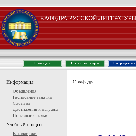
КАФЕДРА РУССКОЙ ЛИТЕРАТУР
О кафедре
Состав кафедры
Сотрудничес
О кафедре
Информация
Объявления
Расписание занятий
События
Достижения и награды
Полезные ссылки
Учебный процесс
Бакалавриат