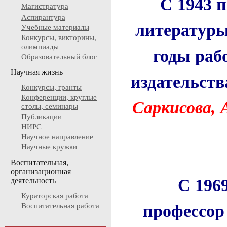
С 1943 п
Магистратура
Аспирантура
литературы
Учебные материалы
Конкурсы, викторины,
олимпиады
годы раб
Образовательный блог
Научная жизнь
издательств
Конкурсы, гранты
Конференции, круглые
Саркисова, 
столы, семинары
Публикации
НИРС
Научное направление
Научные кружки
Воспитательная,
организационная
С 196
деятельность
Кураторская работа
профессо
Воспитательная работа