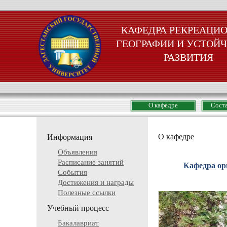
КАФЕДРА РЕКРЕАЦИ
ГЕОГРАФИИ И УСТОЙ
РАЗВИТИЯ
О кафедре
Сост
О кафедре
Информация
Объявления
Расписание занятий
Кафедра орг
События
Достижения и награды
Полезные ссылки
Учебный процесс
Бакалавриат