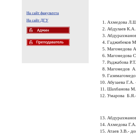
На сайт факультета
На сайт ДГУ
Ахмедова Л.Ш.
Абдулаев К.А.
Абдурахманов 
Гаджибеков М.
Магомедова АА
Магомедова С.
Раджабова Р.Т
Магомедов А.М
Газимагомедов
Абузаева Г.А.
Шахбанова М.И
Умарова Б.Я.-
Абдурахманова
Ахмедова Г.А.
Атаев З.В.- д