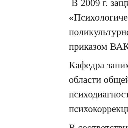
В 2009 г. за
«Психологичес
поликультурно
приказом ВАК
Кафедра зани
области общей
психодиагнос
психокоррекц
В соответстви