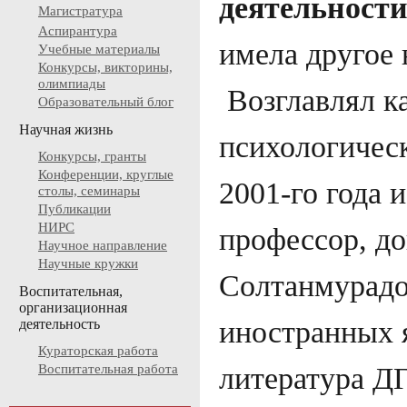
деятельност
Магистратура
Аспирантура
имела другое
Учебные материалы
Конкурсы, викторины,
олимпиады
Возглавлял ка
Образовательный блог
Научная жизнь
психологичес
Конкурсы, гранты
Конференции, круглые
2001-го года 
столы, семинары
Публикации
НИРС
профессор, д
Научное направление
Научные кружки
Солтанмурадо
Воспитательная,
организационная
иностранных 
деятельность
Кураторская работа
литература ДГ
Воспитательная работа