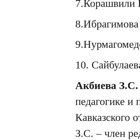
7.Корашвили Н
8.Ибрагимова 
9.Нурмагомедо
10. Сайбулаева
Акбиева З.С.
педагогике и
Кавказского 
З.С. – член р