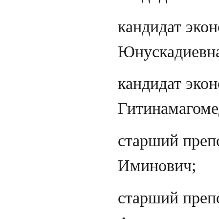
кандидат эко
Юнускадиевна
кандидат экон
Гитинамагоме
старший преп
Иминович;
старший преп