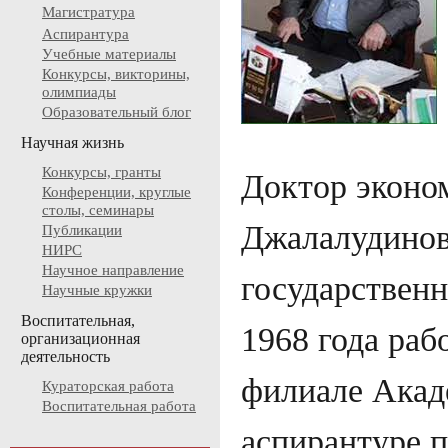
Магистратура
Аспирантура
Учебные материалы
Конкурсы, викторины,
олимпиады
Образовательный блог
Научная жизнь
Конкурсы, гранты
Доктор эконо
Конференции, круглые
столы, семинары
Джалалудинов
Публикации
НИРС
Научное направление
государственн
Научные кружки
Воспитательная,
1968 года раб
организационная
деятельность
филиале Акаде
Кураторская работа
Воспитательная работа
аспирантуре 