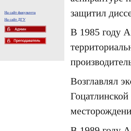
защитил дисс
На сайт факультета
На сайт ДГУ
В 1985 году 
территориаль
производител
Возглавлял э
Гоцатлинской
месторождени
В 1989 году 