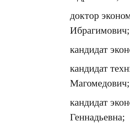
доктор эконо
Ибрагимович;
кандидат эко
кандидат тех
Магомедович;
кандидат эко
Геннадьевна;